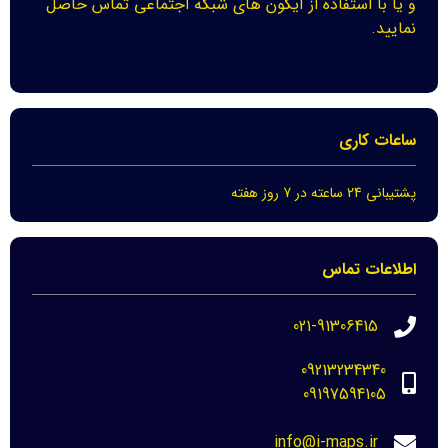
و یا با استفاده از آیکون های شبکه اجتماعی تماس حاصل
نمایید.
ساعات کاری
پشتیبانی 24 ساعته در 7 روز هفته
اطلاعات تماس
021-91306415
09213234340
09197594105
info@i-maps.ir