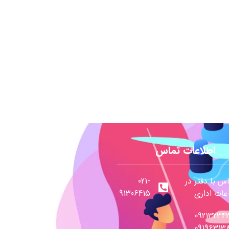
اطلاعات تماس
س با دفتر در
021-
ات اداری
91306415
09213234
09196313