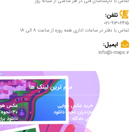
تماس با کارشناسان فنی در هر ساعتی از شبانه روز
تلفن:
021-91306415
تماس با دفتر در ساعات اداری همه روزه از ساعت 8 الی 18
ایمیل:
info@i-maps.ir
مهم ترین لینک ها
خرید عکس هوایی
عکس هوا
مازندران-نحوه دانلود
30-نحوه
برای دادگاه
دانلود برا
22 مرداد 1404
13 مرداد 1404