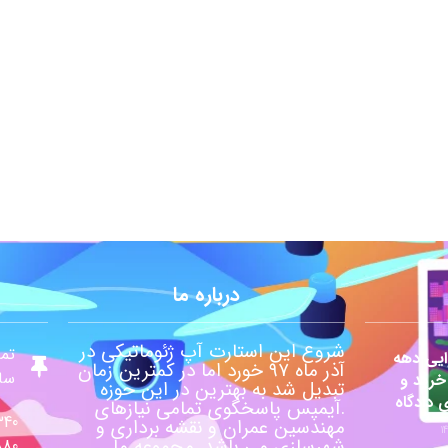
درباره ما
شروع این استارت آپ ژئوماتیکی در
تما
یی دهه
آذر ماه ۹۷ خورد اما در کمترین زمان
ساع
 خرید و
تبدیل شد به بهترین در این حوزه
ی دادگاه
.آیمپس پاسخگوی تمامی نیازهای
340
مهندسین عمران و نقشه برداری و
شهرسازی می باشد. مجموعه ما
880