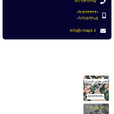
021-91306415
09213234340
09197594105
info@i-maps.ir
مهم ترین لینک ها
خرید عکس هوایی مازندران-نحوه دانلود برای
دادگاه
22 مرداد 1404
عکس هوایی دهه 30-نحوه خرید و دانلود
برای دادگاه