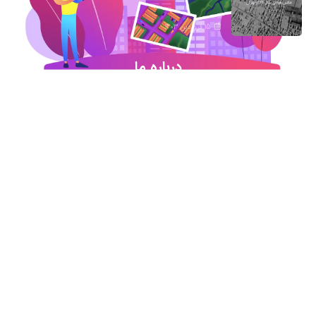
15 فروردین 1403
درباره ما
شروع این استارت آپ ژئوماتیکی در آذر ماه ۹۷ خورد
اما در کمترین زمان تبدیل شد به بهترین در این حوزه
.آیمپس پاسخگوی تمامی نیازهای مهندسین عمران و
نقشه برداری و شهرسازی می باشد. مجموعه ما متشکل
از کارشناسان رسمی دادگستری،مدرسین مجرب و
اساتید سازمان نقشه برداری کشور همواره آماده خدمات
رسانی به مخاطبین عزیزمان می باشد.
اطلاعات تماس
تماس با دفتر در ساعات اداری
021-91306415
09213234340
09196313880