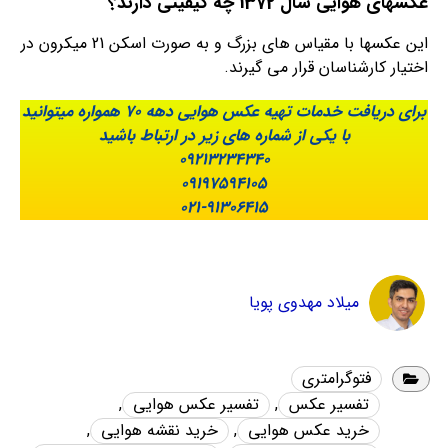
عکسهای هوایی سال 1372 چه کیفیتی دارند؟
این عکسها با مقیاس های بزرگ و به صورت اسکن 21 میکرون در
اختیار کارشناسان قرار می گیرند.
برای دریافت خدمات تهیه عکس هوایی دهه 70 همواره میتوانید
با یکی از شماره های زیر در ارتباط باشید
09213234340
09197594105
021-91306415
میلاد مهدوی پویا
فتوگرامتری
تفسیر عکس
,
تفسیر عکس هوایی
,
خرید عکس هوایی
,
خرید نقشه هوایی
,