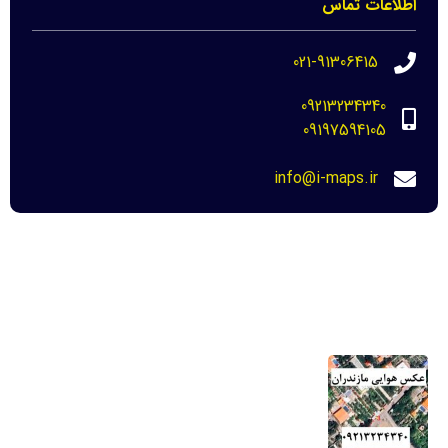
اطلاعات تماس
021-91306415
09213234340
09197594105
info@i-maps.ir
مهم ترین لینک ها
خرید عکس هوایی مازندران-نحوه دانلود برای
دادگاه
22 مرداد 1404