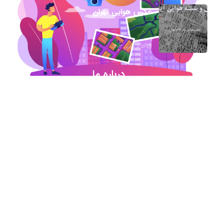
عکس هوایی تهران
15 فروردین 1403
درباره ما
شروع این استارت آپ ژئوماتیکی در آذر ماه ۹۷ خورد
اما در کمترین زمان تبدیل شد به بهترین در این حوزه
.آیمپس پاسخگوی تمامی نیازهای مهندسین عمران و
نقشه برداری و شهرسازی می باشد. مجموعه ما متشکل
از کارشناسان رسمی دادگستری،مدرسین مجرب و
اساتید سازمان نقشه برداری کشور همواره آماده خدمات
رسانی به مخاطبین عزیزمان می باشد.
اطلاعات تماس
تماس با دفتر در ساعات اداری
021-91306415