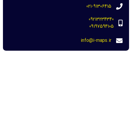
021-91306415
09213234340
09197594105
info@i-maps.ir
مهم ترین لینک ها
خرید عکس هوایی مازندران-نحوه دانلود برای
دادگاه
22 مرداد 1404
عکس هوایی دهه 30-نحوه خرید و دانلود