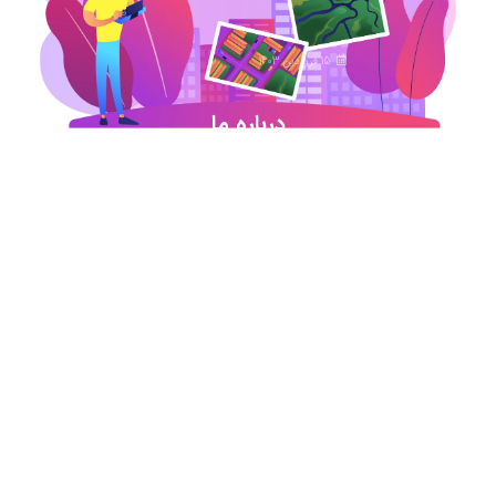
15 فروردین 1403
درباره ما
شروع این استارت آپ ژئوماتیکی در آذر ماه ۹۷ خورد
اما در کمترین زمان تبدیل شد به بهترین در این حوزه
.آیمپس پاسخگوی تمامی نیازهای مهندسین عمران و
نقشه برداری و شهرسازی می باشد. مجموعه ما متشکل
از کارشناسان رسمی دادگستری،مدرسین مجرب و
اساتید سازمان نقشه برداری کشور همواره آماده خدمات
رسانی به مخاطبین عزیزمان می باشد.
اطلاعات تماس
تماس با دفتر در ساعات اداری
021-91306415
09213234340