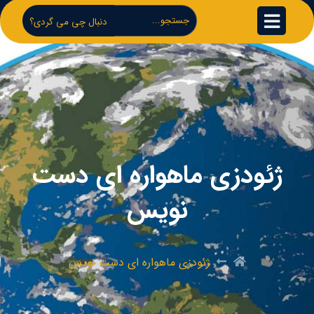
دنبال چی می گردی؟
ژئودزی ماهواره ای دست
نویس
ژئودزی ماهواره ای دست نویس