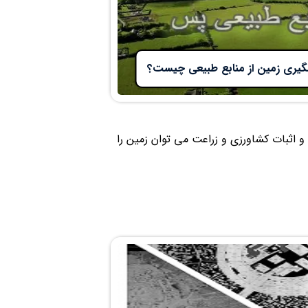
پسگیری زمین از منابع طبیعی چیست؟
با استفاده از تفسیر عکس های هوایی و ماهواره ای دهه 30 و 40 و اثبات کشاورزی و زراعت می توان زمین را