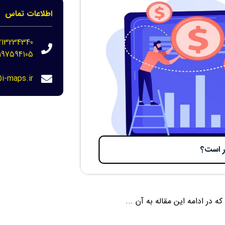
اطلاعات تماس
213234340
197594105
i-maps.ir
ر است؟
در ادامه این مقاله به آن ...