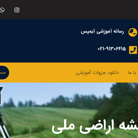
رسانه آموزشی آیمپس
021-91306415
ا ما
دانلود جزوات آموزشی
شه اراضی ملی