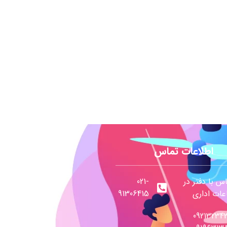
اطلاعات تماس
س با دفتر در
021-
ات اداری
91306415
09213234