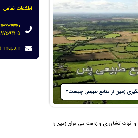
اطلاعات تماس
213234340
197594105
i-maps.ir
پسگیری زمین از منابع طبیعی چیست؟
با استفاده از تفسیر عکس های هوایی و ماهواره ای دهه 30 و 40 و اثبات کشاورزی و زراعت می توان زمین را