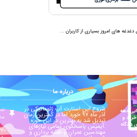
غه های امروز بسیاری از کاربران ...
درباره ما
شروع این استارت آپ ژئوماتیکی در
تما
یی دهه
آذر ماه ۹۷ خورد اما در کمترین زمان
ساع
 خرید و
تبدیل شد به بهترین در این حوزه
ی دادگاه
.آیمپس پاسخگوی تمامی نیازهای
340
مهندسین عمران و نقشه برداری و