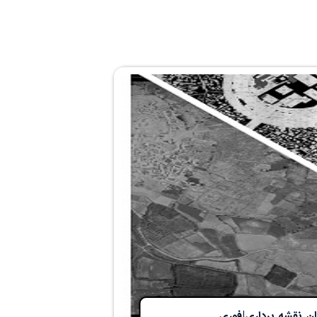
ن نقشه برداری|فوری