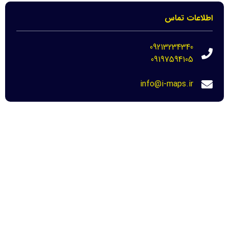
اطلاعات تماس
09213234340
09197594105
info@i-maps.ir
مهم ترین لینک ها
خرید عکس هوایی مازندران-نحوه دانلود برای
دادگاه
22 مرداد 1404