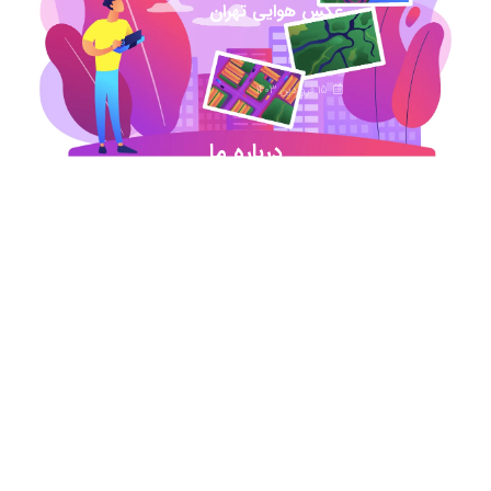
عکس هوایی تهران
15 فروردین 1403
درباره ما
شروع این استارت آپ ژئوماتیکی در آذر ماه ۹۷ خورد
اما در کمترین زمان تبدیل شد به بهترین در این حوزه
.آیمپس پاسخگوی تمامی نیازهای مهندسین عمران و
نقشه برداری و شهرسازی می باشد. مجموعه ما متشکل
از کارشناسان رسمی دادگستری،مدرسین مجرب و
اساتید سازمان نقشه برداری کشور همواره آماده خدمات
رسانی به مخاطبین عزیزمان می باشد.
اطلاعات تماس
تماس با دفتر در ساعات اداری
021-91306415