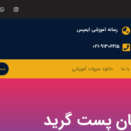
رسانه آموزشی آیمپس
021-91306415
ا ما
دانلود جزوات آموزشی
ان پست گرید