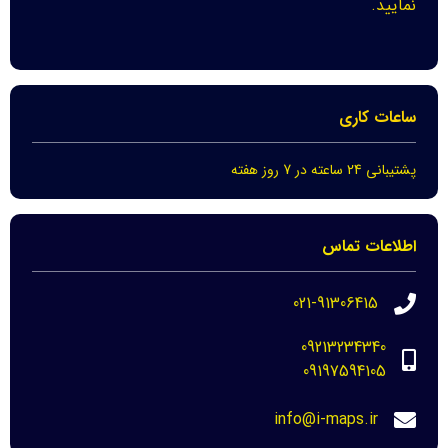
نمایید.
ساعات کاری
پشتیبانی 24 ساعته در 7 روز هفته
اطلاعات تماس
021-91306415
09213234340
09197594105
info@i-maps.ir