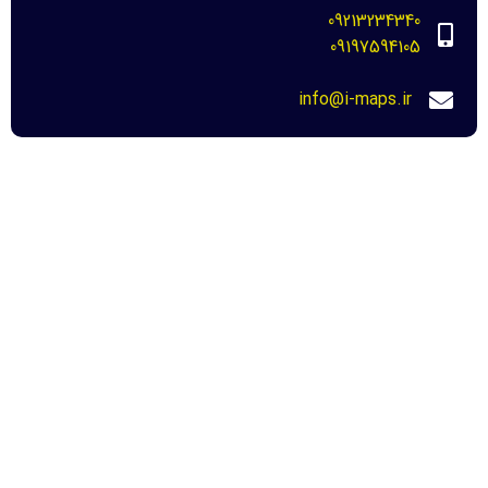
09213234340
09197594105
info@i-maps.ir
مهم ترین لینک ها
خرید عکس هوایی مازندران-نحوه دانلود برای
دادگاه
22 مرداد 1404
عکس هوایی دهه 30-نحوه خرید و دانلود
برای دادگاه