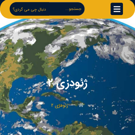
دنبال چی می گردی؟
ژئودزی 2
ژئودزی 2