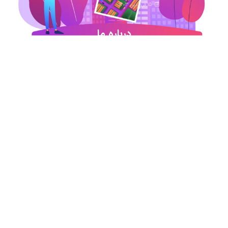
15 فروردین 1403
درباره ما
شروع این استارت آپ ژئوماتیکی در آذر ماه ۹۷ خورد
اما در کمترین زمان تبدیل شد به بهترین در این حوزه
.آیمپس پاسخگوی تمامی نیازهای مهندسین عمران و
نقشه برداری و شهرسازی می باشد. مجموعه ما متشکل
از کارشناسان رسمی دادگستری،مدرسین مجرب و
اساتید سازمان نقشه برداری کشور همواره آماده خدمات
رسانی به مخاطبین عزیزمان می باشد.
اطلاعات تماس
تماس با دفتر در ساعات اداری
021-91306415
09213234340
09196313880
09197594105