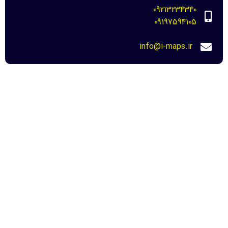
09213234340
09197594105
info@i-maps.ir
مهم ترین لینک ها
خرید عکس هوایی مازندران-نحوه دانلود برای
دادگاه
22 مرداد 1404
عکس هوایی دهه 30-نحوه خرید و دانلود
برای دادگاه