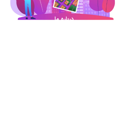
15 فروردین 1403
درباره ما
شروع این استارت آپ ژئوماتیکی در آذر ماه ۹۷ خورد
اما در کمترین زمان تبدیل شد به بهترین در این حوزه
.آیمپس پاسخگوی تمامی نیازهای مهندسین عمران و
نقشه برداری و شهرسازی می باشد. مجموعه ما متشکل
از کارشناسان رسمی دادگستری،مدرسین مجرب و
اساتید سازمان نقشه برداری کشور همواره آماده خدمات
رسانی به مخاطبین عزیزمان می باشد.
اطلاعات تماس
تماس با دفتر در ساعات اداری
021-91306415
09213234340
09196313880
09197594105