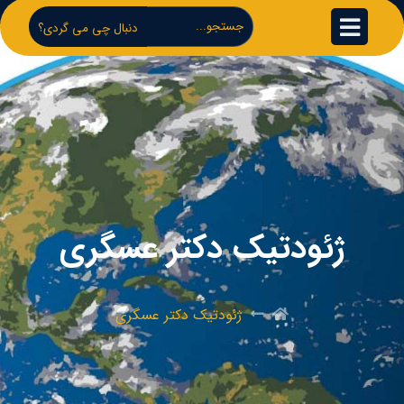
دنبال چی می گردی؟
ژئودتیک دکتر عسگری
ژئودتیک دکتر عسگری