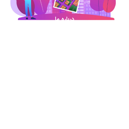
15 فروردین 1403
درباره ما
شروع این استارت آپ ژئوماتیکی در آذر ماه ۹۷ خورد
اما در کمترین زمان تبدیل شد به بهترین در این حوزه
.آیمپس پاسخگوی تمامی نیازهای مهندسین عمران و
نقشه برداری و شهرسازی می باشد. مجموعه ما متشکل
از کارشناسان رسمی دادگستری،مدرسین مجرب و
اساتید سازمان نقشه برداری کشور همواره آماده خدمات
رسانی به مخاطبین عزیزمان می باشد.
اطلاعات تماس
تماس با دفتر در ساعات اداری
021-91306415
09213234340
09196313880
09197594105