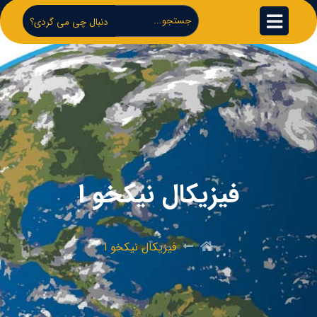
دنبال چی می گردی؟
فیزیکال نیکخو ا
فیزیکال نیکخو ا