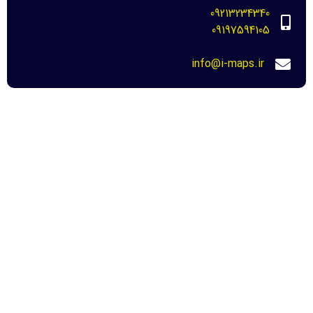
09213234340
09197594105
info@i-maps.ir
مهم ترین لینک ها
خرید عکس هوایی مازندران-نحوه دانلود برای
دادگاه
22 مرداد 1404
عکس هوایی دهه 30-نحوه خرید و دانلود
برای دادگاه