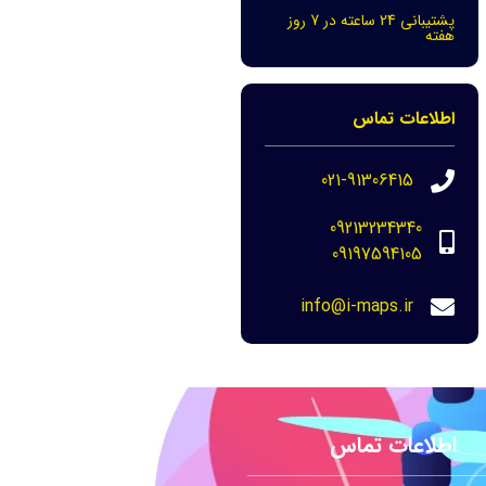
پشتیبانی 24 ساعته در 7 روز
هفته
اطلاعات تماس
021-91306415
09213234340
09197594105
info@i-maps.ir
اطلاعات تماس