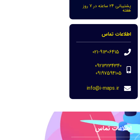
پشتیبانی 24 ساعته در 7 روز
هفته
اطلاعات تماس
021-91306415
09213234340
09197594105
info@i-maps.ir
اطلاعات تماس