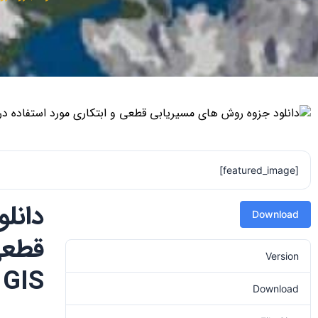
[featured_image]
دانل
Download
قطعی
Version
GIS
Download
70