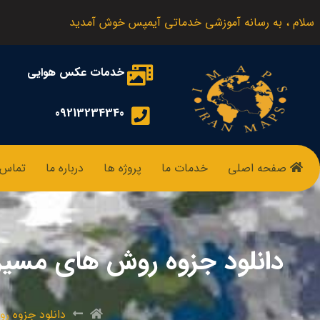
سلام ، به رسانه آموزشی خدماتی آیمپس خوش آمدید
خدمات عکس هوایی
09213234340
صفحه اصلی
خدمات ما
پروژه ها
درباره ما
تماس ب
دانلود جزوه روش های مسیریاب
دانلود جزوه رو