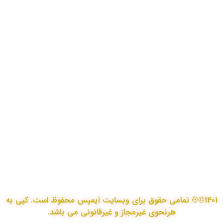
نقشه برداری و شهرسازی می باشد. مجموعه ما متشکل
از کارشناسان رسمی دادگستری،مدرسین مجرب و
اساتید سازمان نقشه برداری کشور همواره آماده خدمات
رسانی به مخاطبین عزیزمان می باشد.
اطلاعات تماس
تماس با دفتر در ساعات اداری
021-91306415
09213234340
09196313880
09197594105
تماس با کارشناسان فنی در هر لحظه
info@i-maps.ir
اعتماد شما اعتبار ماست
1401©® تمامی حقوق برای وبسایت آیمپس محفوظ است. کپی به
هرنحوی غیرمجاز و غیرقانونی می باشد.