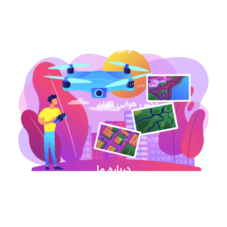
1 اسفند 1403
عکس هوایی همدان
17 بهمن 1403
عکس هوایی تهران
15 فروردین 1403
درباره ما
شروع این استارت آپ ژئوماتیکی در آذر ماه ۹۷ خورد
اما در کمترین زمان تبدیل شد به بهترین در این حوزه
.آیمپس پاسخگوی تمامی نیازهای مهندسین عمران و