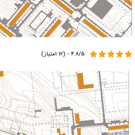
4.8/5 - (12 امتیاز)