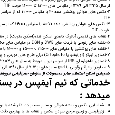
از سال 1335 الی 1389 از مقیاس های 1:3000 تا 1:40000 فرمت TIF
2-عکس های هوائی پوشش
TIF
3-عکس های هوائی
فرمت TIF
4-نقشه های قدیمی آنالوگ کاغذی اسکن شده(اسکن متریک) در مقیاس های مختلف (موردی) با فرمت TIF
5-نقشه های رقومی با فرمت های DWG و DGN در مقیاس های مختلف (موردی)
6-نقشه های پوششی با مقیاس های 1:25000 ،1:500000 و 1:100000 با فرمت های DWG و DGN
7-تصاویر اورتو (اورتوفتو یا Ortophoto) برای طرح های موردی و پوششی
8-تصاویر ماهواره ای IRS از سراسر ایران مربوط به سال های 2003-2002
9-تصاویر اولتراکم رقومی با gsd سایز های از 12-7 از سال 1390 الی 1397
همچنین امکان استعلام سایر محصولات از سازمان جغرافیایی نیروها
خدماتی که تیم آیمَپس در بست
میدهد :
شناسایی عکس و نقشه هوائی و سایر محصولات ذکر شده با توجه به مختصا
ژئورفرنس و زمین مرجع نمودن عکس و نقشه ها با بهترین دقت