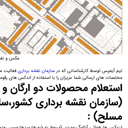
عکس و نقش
تیم آیمَپس توسط کارشناسانی که در
سازمان نقشه برداری
فعالیت می
مختصات های ارسالی شما عزیزان را با استفاده از اندکس های رقوم
استعلام محصولات دو ارگان و 
(سازمان نقشه برداری کشور،سا
مسلح) :
1-عکس ها هوائی آنالوگ موردی (مربوط به شهرها،سدها،مسیر رودخانه،راه آهن و…) که با شماره طرح مشخص میشوند