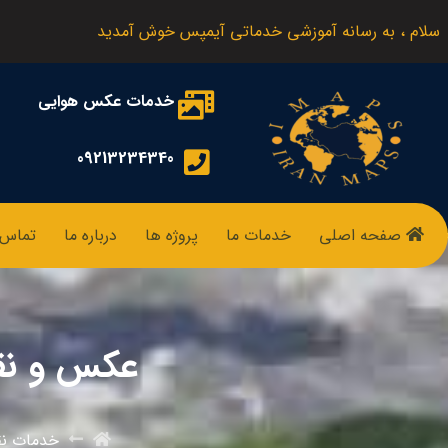
سلام ، به رسانه آموزشی خدماتی آیمپس خوش آمدید
خدمات عکس هوایی
09213234340
صفحه اصلی
خدمات ما
پروژه ها
درباره ما
تماس ب
عکس و نقش
خدمات نق