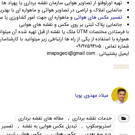
تهیه اورتوفتو از تصاویر هوایی سازمان نقشه برداری یا پهپاد ها
جانمایی املاک و اراضی در تصاویر هوائی و ماهواره ای با بهتر
تفسیر عکس های هوائی
و ماهواره ای جهت امور کشاورزی یا س
جانمایی پلاک ثبتی بر روی عکس و نقشه های هوایی
با فرستادن مختصات UTM ملک یا نقشه از قبل تهیه شده آن میتوانید از خدمات ما بهره مند شوید.
همواره با استفاده از یکی از راه ها ارتباطی زیر میتوانید با کارشناسان
شماره تماس : 09197594105
ایمیل پشتیبانی : imapsgeo1@gmail.com





میلاد مهدوی پویا
خدمات نقشه برداری
,
مقاله های نقشه برداری
استریوسکوپ
,
تبدیل عکس هوایی به نقشه
,
تفسیر 
دید سه بعدی
,
عکس هوایی
,
عکس هوایی تبریز
,