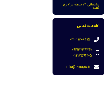
پشتیبانی 24 ساعته در 7 روز
هفته
اطلاعات تماس
021-91306415
09213234340
09197594105
info@i-maps.ir