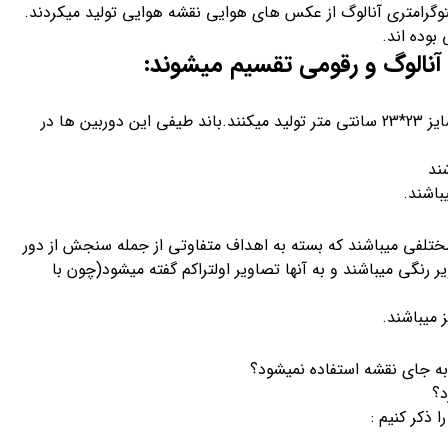
فتوگرامتری آنالوگ از عکس های هوایی نقشه هوایی تولید میکردند.
بوده اند.
نالوگ و رقومی تقسیم میشوند:
که برای تولید عکس های آنالوگ کاربرد دارند و عمدتا تصاویری با سایز 23*23 سانتی متر تولید میکنند.باند طیفی این دوربین ها در
ند
اشند.
ختلفی میباشند که بسته به اهداف متفاوتی از جمله سنجش از دور
ر رنگی میباشند و به آنها تصاویر اولتراکم گفته میشود(چون با
 به جای نقشه استفاده نمیشود؟
د؟
 ذکر کنیم :