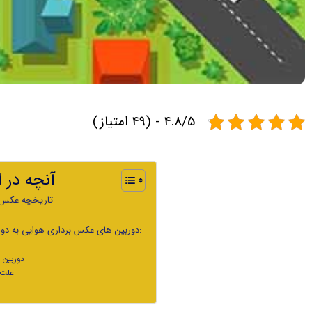
4.8/5 - (49 امتیاز)
:آنچه در
تاریخچه عکس ب
دوربین های عکس برداری هوایی به دو دسته آنالوگ و رقومی تقسیم میشوند:
دوربین 
علت 