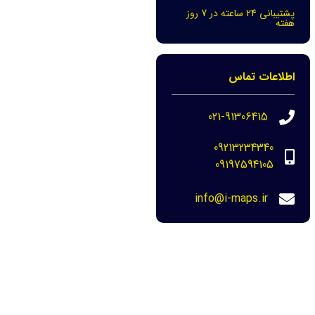
پشتیبانی 24 ساعته در 7 روز
هفته
اطلاعات تماس
021-91306415
09213234340
09197594105
info@i-maps.ir