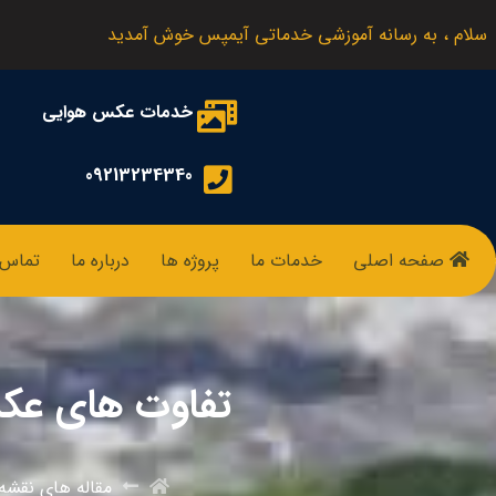
سلام ، به رسانه آموزشی خدماتی آیمپس خوش آمدید
خدمات عکس هوایی
09213234340
صفحه اصلی
خدمات ما
پروژه ها
درباره ما
تماس ب
تفاوت های عک
مقاله های نقشه 