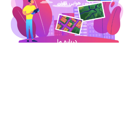
عکس هوایی تهران
15 فروردین 1403
درباره ما
شروع این استارت آپ ژئوماتیکی در آذر ماه ۹۷ خورد
اما در کمترین زمان تبدیل شد به بهترین در این حوزه
.آیمپس پاسخگوی تمامی نیازهای مهندسین عمران و
نقشه برداری و شهرسازی می باشد. مجموعه ما متشکل
از کارشناسان رسمی دادگستری،مدرسین مجرب و
اساتید سازمان نقشه برداری کشور همواره آماده خدمات
رسانی به مخاطبین عزیزمان می باشد.
اطلاعات تماس
تماس با دفتر در ساعات اداری
021-91306415