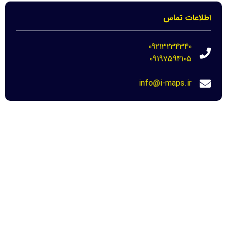
اطلاعات تماس
09213234340
09197594105
info@i-maps.ir
مهم ترین لینک ها
خرید عکس هوایی مازندران-نحوه دانلود برای
دادگاه
22 مرداد 1404