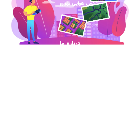
عکس هوایی تهران
15 فروردین 1403
درباره ما
شروع این استارت آپ ژئوماتیکی در آذر ماه ۹۷ خورد
اما در کمترین زمان تبدیل شد به بهترین در این حوزه
.آیمپس پاسخگوی تمامی نیازهای مهندسین عمران و
نقشه برداری و شهرسازی می باشد. مجموعه ما متشکل
از کارشناسان رسمی دادگستری،مدرسین مجرب و
اساتید سازمان نقشه برداری کشور همواره آماده خدمات
رسانی به مخاطبین عزیزمان می باشد.
اطلاعات تماس
تماس با دفتر در ساعات اداری
021-91306415