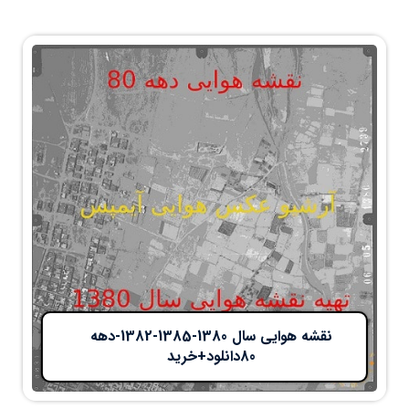
نقشه هوایی سال 1380-1385-1382-دهه
80دانلود+خرید