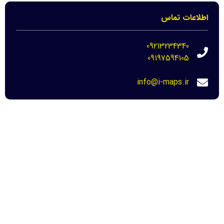
اطلاعات تماس
09213234340
09197594105
info@i-maps.ir
مهم ترین لینک ها
خرید عکس هوایی مازندران-نحوه دانلود برای
دادگاه
22 مرداد 1404