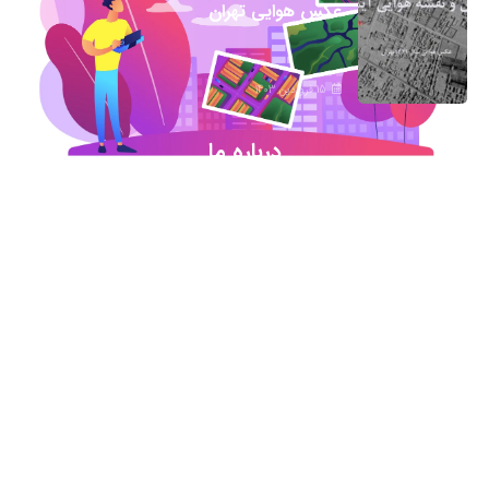
عکس هوایی تهران
15 فروردین 1403
درباره ما
شروع این استارت آپ ژئوماتیکی در آذر ماه ۹۷ خورد
اما در کمترین زمان تبدیل شد به بهترین در این حوزه
.آیمپس پاسخگوی تمامی نیازهای مهندسین عمران و
نقشه برداری و شهرسازی می باشد. مجموعه ما متشکل
از کارشناسان رسمی دادگستری،مدرسین مجرب و
اساتید سازمان نقشه برداری کشور همواره آماده خدمات
رسانی به مخاطبین عزیزمان می باشد.
اطلاعات تماس
تماس با دفتر در ساعات اداری
021-91306415