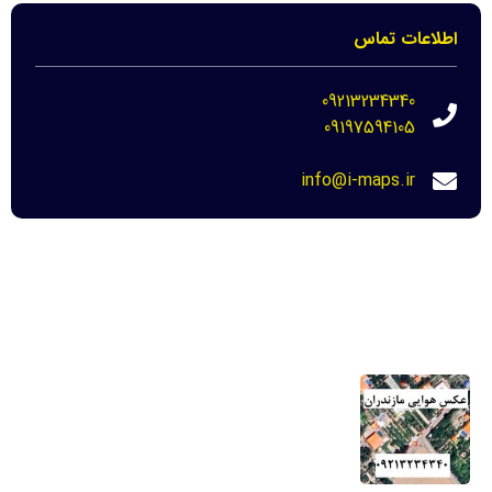
اطلاعات تماس
09213234340
09197594105
info@i-maps.ir
مهم ترین لینک ها
خرید عکس هوایی مازندران-نحوه دانلود برای
دادگاه
22 مرداد 1404