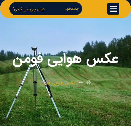
دنبال چی می گردی؟
عکس هوایی فومن
عکس هوایی فومن