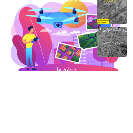
17 بهمن 1403
عکس هوایی تهران
15 فروردین 1403
درباره ما
شروع این استارت آپ ژئوماتیکی در آذر ماه ۹۷ خورد
اما در کمترین زمان تبدیل شد به بهترین در این حوزه
.آیمپس پاسخگوی تمامی نیازهای مهندسین عمران و
نقشه برداری و شهرسازی می باشد. مجموعه ما متشکل
از کارشناسان رسمی دادگستری،مدرسین مجرب و
اساتید سازمان نقشه برداری کشور همواره آماده خدمات
رسانی به مخاطبین عزیزمان می باشد.