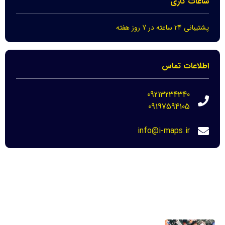
ساعات کاری
پشتیبانی 24 ساعته در 7 روز هفته
اطلاعات تماس
09213234340
09197594105
info@i-maps.ir
مهم ترین لینک ها