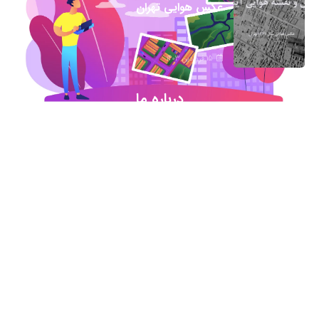
عکس هوایی تهران
15 فروردین 1403
درباره ما
شروع این استارت آپ ژئوماتیکی در آذر ماه ۹۷ خورد
اما در کمترین زمان تبدیل شد به بهترین در این حوزه
.آیمپس پاسخگوی تمامی نیازهای مهندسین عمران و
نقشه برداری و شهرسازی می باشد. مجموعه ما متشکل
از کارشناسان رسمی دادگستری،مدرسین مجرب و
اساتید سازمان نقشه برداری کشور همواره آماده خدمات
رسانی به مخاطبین عزیزمان می باشد.
اطلاعات تماس
تماس با دفتر در ساعات اداری
021-91306415