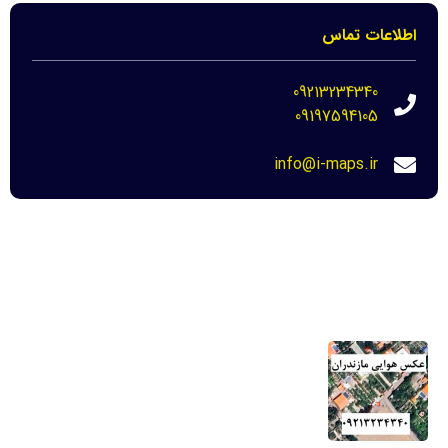
اطلاعات تماس
09213234340
09197594105
info@i-maps.ir
مهم ترین لینک ها
خرید عکس هوایی مازندران-نحوه دانلود برای
دادگاه
22 مرداد 1404