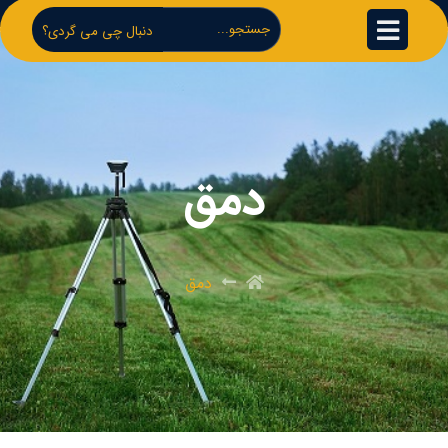
دنبال چی می گردی؟
دمق
دمق