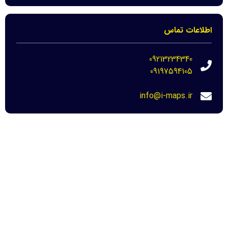
اطلاعات تماس
09213234340
09197594105
info@i-maps.ir
مهم ترین لینک ها
خرید عکس هوایی مازندران-نحوه دانلود برای
دادگاه