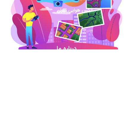
عکس هوایی تهران
15 فروردین 1403
درباره ما
شروع این استارت آپ ژئوماتیکی در آذر ماه ۹۷ خورد
اما در کمترین زمان تبدیل شد به بهترین در این حوزه
.آیمپس پاسخگوی تمامی نیازهای مهندسین عمران و
نقشه برداری و شهرسازی می باشد. مجموعه ما متشکل
از کارشناسان رسمی دادگستری،مدرسین مجرب و
اساتید سازمان نقشه برداری کشور همواره آماده خدمات
رسانی به مخاطبین عزیزمان می باشد.
اطلاعات تماس
تماس با دفتر در ساعات اداری
021-91306415