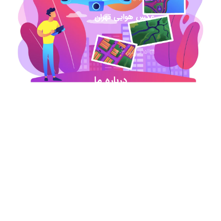
عکس هوایی تهران
15 فروردین 1403
درباره ما
شروع این استارت آپ ژئوماتیکی در آذر ماه ۹۷ خورد
اما در کمترین زمان تبدیل شد به بهترین در این حوزه
.آیمپس پاسخگوی تمامی نیازهای مهندسین عمران و
نقشه برداری و شهرسازی می باشد. مجموعه ما متشکل
از کارشناسان رسمی دادگستری،مدرسین مجرب و
اساتید سازمان نقشه برداری کشور همواره آماده خدمات
رسانی به مخاطبین عزیزمان می باشد.
اطلاعات تماس
تماس با دفتر در ساعات اداری
021-91306415