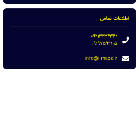
اطلاعات تماس
09213234340
09197594105
info@i-maps.ir
مهم ترین لینک ها
خرید عکس هوایی مازندران-نحوه دانلود برای
دادگاه