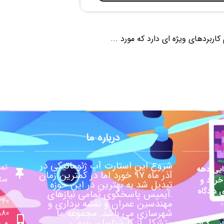
درباره ما
شروع این استارت آپ ژئوماتیکی در
تما
یی دهه
آذر ماه ۹۷ خورد اما در کمترین زمان
ساع
 خرید و
تبدیل شد به بهترین در این حوزه
ی دادگاه
.آیمپس پاسخگوی تمامی نیازهای
340
مهندسین عمران و نقشه برداری و
شهرسازی می باشد. مجموعه ما
880
متشکل از کارشناسان رسمی