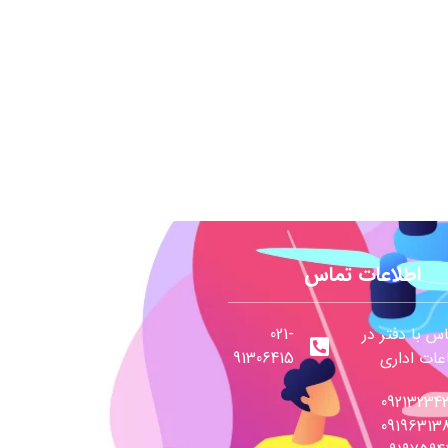
اطلاعات تماس
س با دفتر در
021-
ات اداری
91306415
09213234
09196313