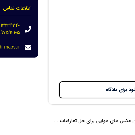
اطلاعات تماس
213234340
197594105
i-maps.ir