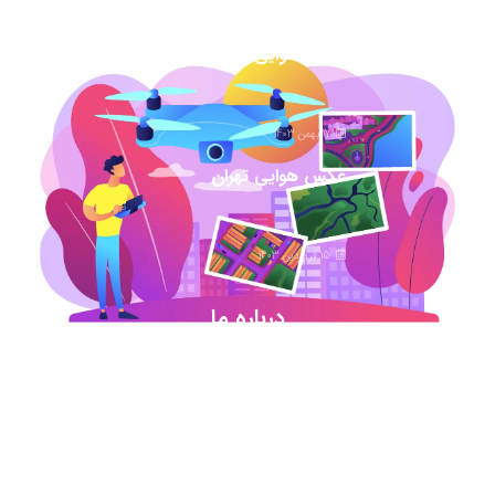
1 اسفند 1403
عکس هوایی همدان
17 بهمن 1403
عکس هوایی تهران
15 فروردین 1403
درباره ما
شروع این استارت آپ ژئوماتیکی در آذر ماه ۹۷ خورد
اما در کمترین زمان تبدیل شد به بهترین در این حوزه
.آیمپس پاسخگوی تمامی نیازهای مهندسین عمران و
نقشه برداری و شهرسازی می باشد. مجموعه ما متشکل
از کارشناسان رسمی دادگستری،مدرسین مجرب و
اساتید سازمان نقشه برداری کشور همواره آماده خدمات