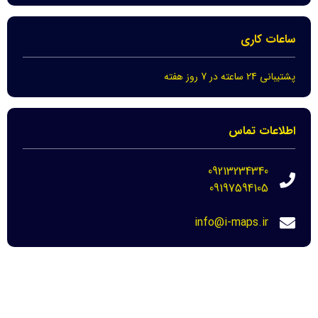
ساعات کاری
پشتیبانی 24 ساعته در 7 روز هفته
اطلاعات تماس
09213234340
09197594105
info@i-maps.ir
مهم ترین لینک ها