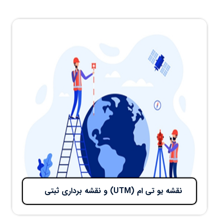
نقشه یو تی ام (UTM) و نقشه برداری ثبتی