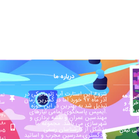
درباره ما
شروع این استارت آپ ژئوماتیکی در
تما
یی دهه
آذر ماه ۹۷ خورد اما در کمترین زمان
ساع
 خرید و
تبدیل شد به بهترین در این حوزه
ی دادگاه
.آیمپس پاسخگوی تمامی نیازهای
340
مهندسین عمران و نقشه برداری و
شهرسازی می باشد. مجموعه ما
880
متشکل از کارشناسان رسمی
ی گیلان
105
دادگستری،مدرسین مجرب و اساتید
تما