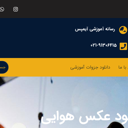
رسانه آموزشی آیمپس
021-91306415
ا ما
دانلود جزوات آموزشی
لود عکس هوایی