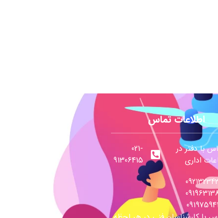
اطلاعات تماس
س با دفتر در
021-
ات اداری
91306415
09213234
09196313
09197594
س با کارشناسان فنی در هر لحظه