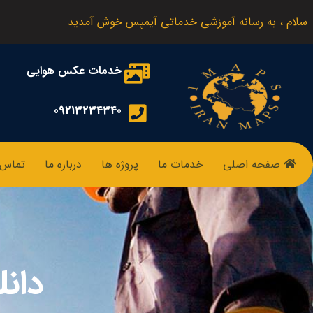
سلام ، به رسانه آموزشی خدماتی آیمپس خوش آمدید
خدمات عکس هوایی
09213234340
صفحه اصلی
خدمات ما
پروژه ها
درباره ما
تماس ب
دان