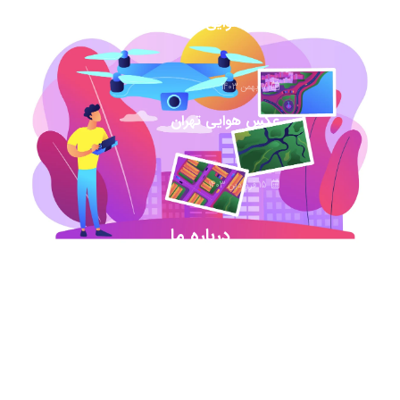
عکس هوایی همدان
17 بهمن 1403
عکس هوایی تهران
15 فروردین 1403
درباره ما
شروع این استارت آپ ژئوماتیکی در آذر ماه ۹۷ خورد
اما در کمترین زمان تبدیل شد به بهترین در این حوزه
.آیمپس پاسخگوی تمامی نیازهای مهندسین عمران و
نقشه برداری و شهرسازی می باشد. مجموعه ما متشکل
از کارشناسان رسمی دادگستری،مدرسین مجرب و
اساتید سازمان نقشه برداری کشور همواره آماده خدمات
رسانی به مخاطبین عزیزمان می باشد.