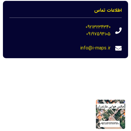
اطلاعات تماس
09213234340
09197594105
info@i-maps.ir
مهم ترین لینک ها
خرید عکس هوایی مازندران-نحوه دانلود برای
دادگاه
22 مرداد 1404