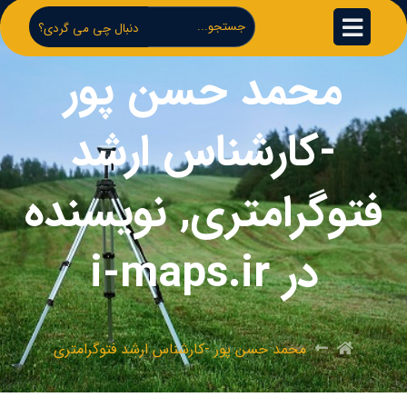
دنبال چی می گردی؟
محمد حسن پور
-کارشناس ارشد
فتوگرامتری, نویسنده
در i-maps.ir
محمد حسن پور -کارشناس ارشد فتوگرامتری