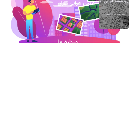
عکس هوایی تهران
15 فروردین 1403
درباره ما
شروع این استارت آپ ژئوماتیکی در آذر ماه ۹۷ خورد
اما در کمترین زمان تبدیل شد به بهترین در این حوزه
.آیمپس پاسخگوی تمامی نیازهای مهندسین عمران و
نقشه برداری و شهرسازی می باشد. مجموعه ما متشکل
از کارشناسان رسمی دادگستری،مدرسین مجرب و
اساتید سازمان نقشه برداری کشور همواره آماده خدمات
رسانی به مخاطبین عزیزمان می باشد.
اطلاعات تماس
تماس با دفتر در ساعات اداری
021-91306415