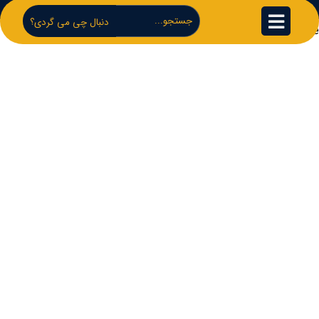
دنبال چی می گردی؟
Thank you for your purchase!
مهم ترین لینک ها
خرید عکس هوایی مازندران-نحوه دانلود برای
دادگاه
22 مرداد 1404
عکس هوایی دهه 30-نحوه خرید و دانلود
برای دادگاه
13 مرداد 1404
نقشه هوایی دهه 50 نحوه خرید برای دادگاه