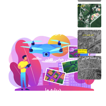
عکس هوایی گیلان
1 اسفند 1403
عکس هوایی همدان
17 بهمن 1403
عکس هوایی تهران
15 فروردین 1403
درباره ما
شروع این استارت آپ ژئوماتیکی در آذر ماه ۹۷ خورد