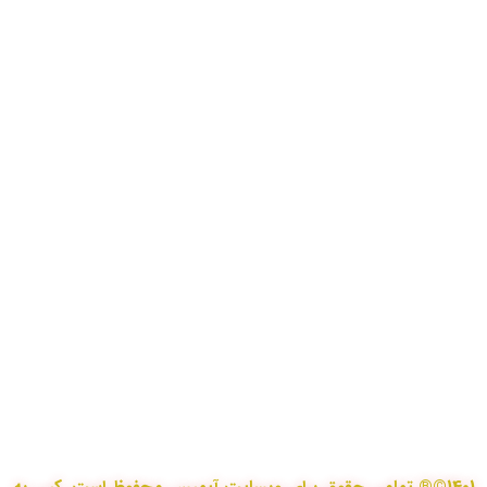
اما در کمترین زمان تبدیل شد به بهترین در این حوزه
.آیمپس پاسخگوی تمامی نیازهای مهندسین عمران و
نقشه برداری و شهرسازی می باشد. مجموعه ما متشکل
از کارشناسان رسمی دادگستری،مدرسین مجرب و
اساتید سازمان نقشه برداری کشور همواره آماده خدمات
رسانی به مخاطبین عزیزمان می باشد.
اطلاعات تماس
تماس با دفتر در ساعات اداری
021-91306415
09213234340
09196313880
09197594105
تماس با کارشناسان فنی در هر لحظه
info@i-maps.ir
اعتماد شما اعتبار ماست