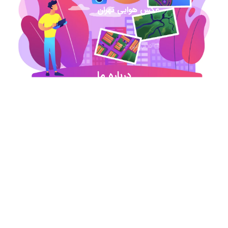
عکس هوایی تهران
15 فروردین 1403
درباره ما
شروع این استارت آپ ژئوماتیکی در آذر ماه ۹۷ خورد
اما در کمترین زمان تبدیل شد به بهترین در این حوزه
.آیمپس پاسخگوی تمامی نیازهای مهندسین عمران و
نقشه برداری و شهرسازی می باشد. مجموعه ما متشکل
از کارشناسان رسمی دادگستری،مدرسین مجرب و
اساتید سازمان نقشه برداری کشور همواره آماده خدمات
رسانی به مخاطبین عزیزمان می باشد.
اطلاعات تماس
تماس با دفتر در ساعات اداری
021-91306415