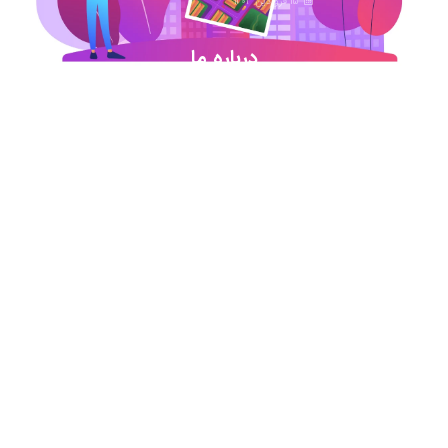
15 فروردین 1403
درباره ما
شروع این استارت آپ ژئوماتیکی در آذر ماه ۹۷ خورد
اما در کمترین زمان تبدیل شد به بهترین در این حوزه
.آیمپس پاسخگوی تمامی نیازهای مهندسین عمران و
نقشه برداری و شهرسازی می باشد. مجموعه ما متشکل
از کارشناسان رسمی دادگستری،مدرسین مجرب و
اساتید سازمان نقشه برداری کشور همواره آماده خدمات
رسانی به مخاطبین عزیزمان می باشد.
اطلاعات تماس
تماس با دفتر در ساعات اداری
021-91306415
09213234340
09196313880
09197594105