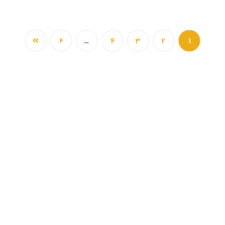
6
…
4
3
2
1
مهم ترین لینک ها
خرید عکس هوایی مازندران-نحوه دانلود برای
دادگاه
22 مرداد 1404
عکس هوایی دهه 30-نحوه خرید و دانلود
برای دادگاه