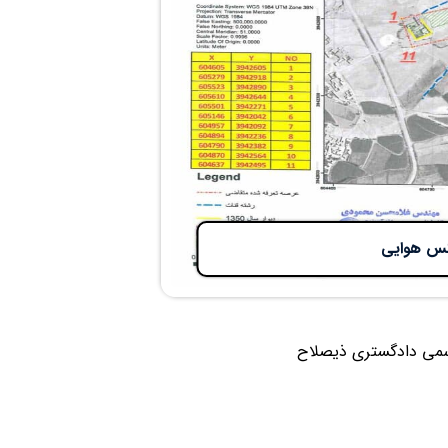
کس هوایی
سمی دادگستری ذیصلاح