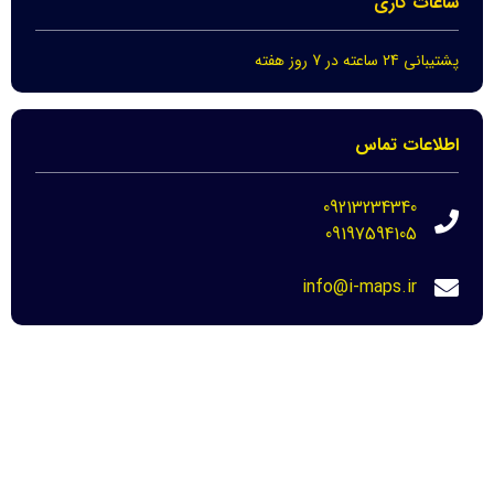
ساعات کاری
پشتیبانی 24 ساعته در 7 روز هفته
اطلاعات تماس
09213234340
09197594105
info@i-maps.ir
مهم ترین لینک ها