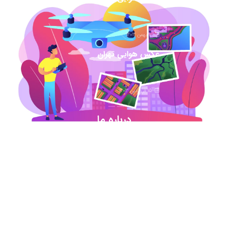
17 بهمن 1403
عکس هوایی تهران
15 فروردین 1403
درباره ما
شروع این استارت آپ ژئوماتیکی در آذر ماه ۹۷ خورد
اما در کمترین زمان تبدیل شد به بهترین در این حوزه
.آیمپس پاسخگوی تمامی نیازهای مهندسین عمران و
نقشه برداری و شهرسازی می باشد. مجموعه ما متشکل
از کارشناسان رسمی دادگستری،مدرسین مجرب و
اساتید سازمان نقشه برداری کشور همواره آماده خدمات
رسانی به مخاطبین عزیزمان می باشد.